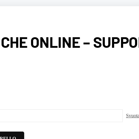
CHE ONLINE – SUPP
Svuot
RRELLO