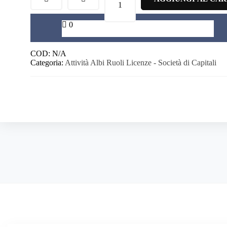
PRATICHE
ONLINE
-
0
SUPPORTO
OPERATIVO
quantità
COD:
N/A
Categoria:
Attività Albi Ruoli Licenze - Società di Capitali