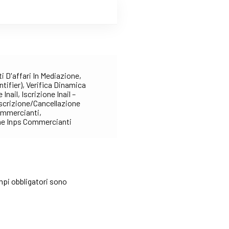
i D'affari In Mediazione,
ntifier), Verifica Dinamica
nail, Iscrizione Inail –
 Iscrizione/Cancellazione
ommercianti,
one Inps Commercianti
mpi obbligatori sono