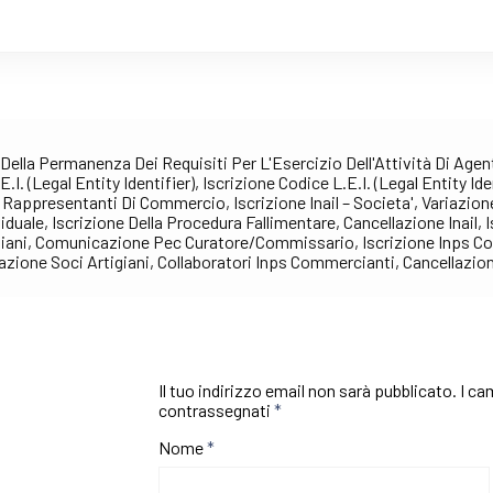
 Della Permanenza Dei Requisiti Per L'Esercizio Dell'Attività Di Agent
I. (Legal Entity Identifier), Iscrizione Codice L.E.I. (Legal Entity Ide
Rappresentanti Di Commercio, Iscrizione Inail – Societa', Variazione I
iduale, Iscrizione Della Procedura Fallimentare, Cancellazione Inail,
igiani, Comunicazione Pec Curatore/Commissario, Iscrizione Inps C
lazione Soci Artigiani, Collaboratori Inps Commercianti, Cancellazi
Il tuo indirizzo email non sarà pubblicato.
I ca
contrassegnati
*
Nome
*